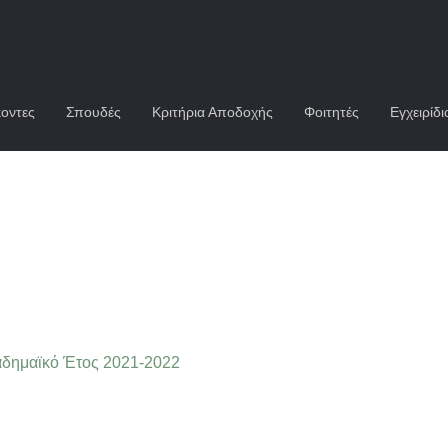
οντες
Σπουδές
Κριτήρια Αποδοχής
Φοιτητές
Εγχειρίδι
καδημαϊκό Έτος 2021-2022