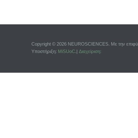
Copyright © 2026 NEUROSCIENCES. Με την επιφύλ
Υποστήριξη:
MiSUoC
.|
Διαχείριση: