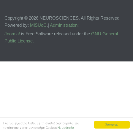
Copyright © 2026 NEUROSCIENCES. All Rights Reserved.
Powered by:
MiSUoC
.|
Administration:
Joomla!
is Free Software released under the
GNU General
Public License.
Για να εξασφαλίσουμε τη σωστή λειτουργία του
Συναινώ
ιστότοπου χρησιμοποιούμε Cookies
Νομοθεσία