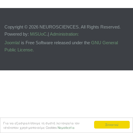
Copyright © 2026 NEUROSCIENCES. All Rights Reserved.
Powered by:
MiSUoC
.|
Administration:
Joomla!
is Free Software released under the
GNU General
Public License.
Για να εξασφαλίσουμε τη σωστή λειτουργία του
Συναινώ
ιστότοπου χρησιμοποιούμε Cookies
Νομοθεσία